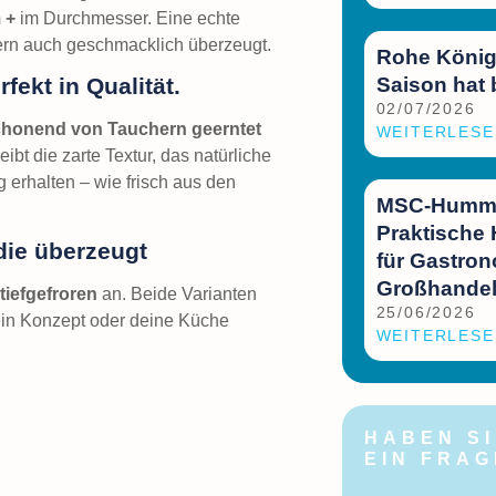
 +
im Durchmesser. Eine echte
ndern auch geschmacklich überzeugt.
Rohe König
Saison hat
ekt in Qualität.
02/07/2026
honend von Tauchern geerntet
WEITERLESE
leibt die zarte Textur, das natürliche
erhalten – wie frisch aus den
MSC-Hummer
Praktische
 die überzeugt
für Gastro
Großhande
tiefgefroren
an. Beide Varianten
25/06/2026
ein Konzept oder deine Küche
WEITERLESE
HABEN SI
EIN FRA
Melden Sie si