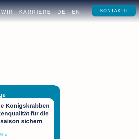
KONTAKT
WIR
KARRIERE
DE
EN
ge
e Königskrabben
zenqualität für die
saison sichern
N »