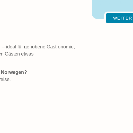
gerne jederzei
WEITER
r – ideal für gehobene Gastronomie,
ren Gästen etwas
s Norwegen?
reise.