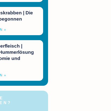
skrabben | Die
 begonnen
N »
fleisch |
 Hummerlösung
nomie und
l
N »
E
GEN?
ch