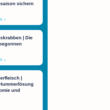
saison sichern
N »
skrabben | Die
 begonnen
N »
fleisch |
 Hummerlösung
nomie und
l