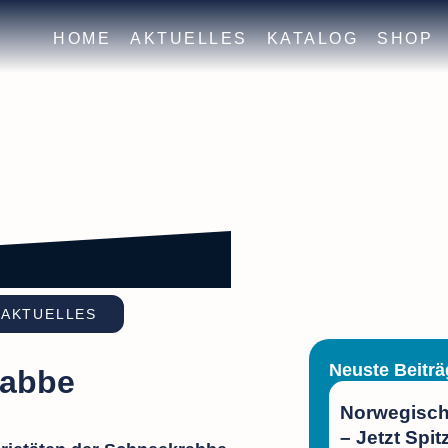
HOME
AKTUELLES
KATALOG
SHOP
 AKTUELLES
Neuste Beiträ
rabbe
Norwegisch
– Jetzt Spit