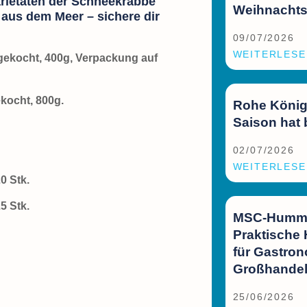
rietäten der Schneekrabbe
Weihnachts
t aus dem Meer – sichere dir
09/07/2026
WEITERLESE
gekocht, 400g, Verpackung auf
kocht, 800g.
Rohe König
Saison hat
02/07/2026
WEITERLESE
0 Stk.
5 Stk.
MSC-Hummer
.
Praktische
für Gastro
Großhande
25/06/2026