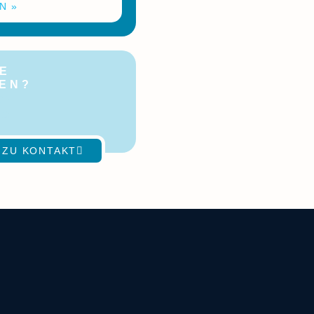
N »
E
GEN?
ch
t!
 ZU KONTAKT