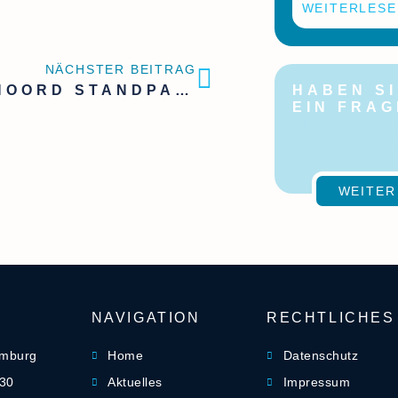
WEITERLESE
NÄCHSTER BEITRAG
68°NOORD STANDPARTY
HABEN SI
EIN FRA
Melden Sie si
gerne jederzei
WEITER
NAVIGATION
RECHTLICHES
amburg
Home
Datenschutz
-30
Aktuelles
Impressum