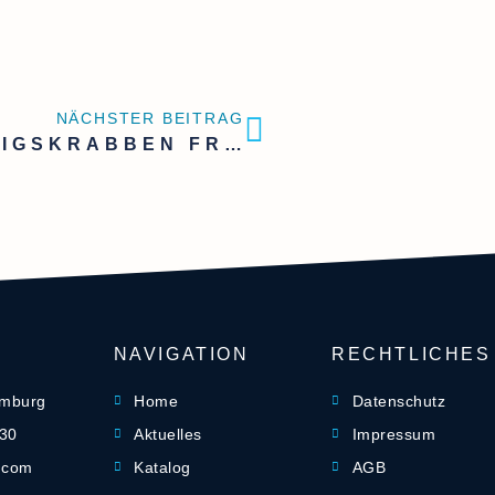
NÄCHSTER BEITRAG
KÖNIGSKRABBEN FRÜHZEITIG SICHERN | VERFÜGBARKEIT AB JUNI PLANEN
NAVIGATION
RECHTLICHES
amburg
Home
Datenschutz
-30
Aktuelles
Impressum
] com
Katalog
AGB