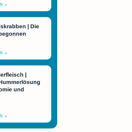
N »
skrabben | Die
 begonnen
N »
fleisch |
 Hummerlösung
nomie und
l
N »