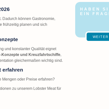
2026
HABEN SI
EIN FRA
Melden Sie si
et. Dadurch können Gastronomie,
gerne jederzei
 frühzeitig planen und sich
WEITER
konzepte
g und konstanter Qualität eignet
-Konzepte und Kreuzfahrtschiffe
,
entation gleichermaßen wichtig sind.
t erfahren
re Mengen oder Preise erfahren?
mationen zu unserem Lobster Meat für