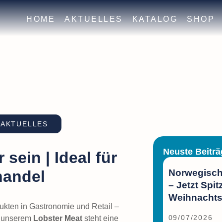
HOME
AKTUELLES
KATALOG
SHOP
 AKTUELLES
Neuste Beiträ
sein | Ideal für
Norwegisch
handel
– Jetzt Spit
Weihnachts
kten in Gastronomie und Retail –
09/07/2026
it unserem
Lobster Meat
steht eine