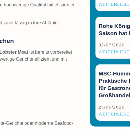
WEITERLESE
hochwertige Qualität mit effizienter
 zuverlässig in ihre Abläufe
Rohe König
Saison hat
üchen
02/07/2026
 Lobster Meat
ist bereits vorbereitet
WEITERLESE
ertige Gerichte effizient und mit
MSC-Hummer
Praktische
für Gastro
Großhande
25/06/2026
WEITERLESE
asta-Gerichte oder moderne Seafood-