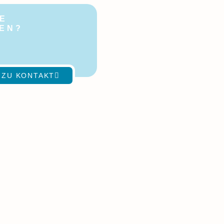
E
GEN?
ch
t!
 ZU KONTAKT