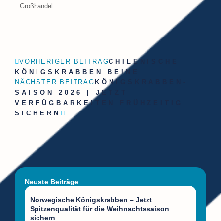
Großhandel.
VORHERIGER BEITRAG
CHILENISCHE
KÖNIGSKRABBEN BEINE
NÄCHSTER BEITRAG
KÖNIGSKRABBEN-
SAISON 2026 | JETZT
VERFÜGBARKEITEN FRÜHZEITIG
SICHERN
Neuste Beiträge
Norwegische Königskrabben – Jetzt
Spitzenqualität für die Weihnachtssaison
sichern