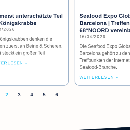
meist unterschätzte Teil
Seafood Expo Glob
 Königskrabbe
Barcelona | Treffen
4/2026
68°NOORD vereinb
16/04/2026
Königskrabben denken die
en zuerst an Beine & Scheren.
Die Seafood Expo Globa
 steckt ein großer Teil
Barcelona gehört zu den
Treffpunkten der interna
TERLESEN »
Seafood-Branche.
WEITERLESEN »
2
3
4
5
6