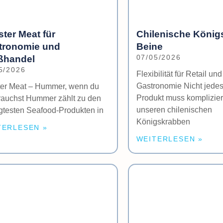
ter Meat für
Chilenische König
tronomie und
Beine
ßhandel
07/05/2026
5/2026
Flexibilität für Retail und
Gastronomie Nicht jede
ter Meat – Hummer, wenn du
Produkt muss kompliziert
rauchst Hummer zählt zu den
unseren chilenischen
gtesten Seafood-Produkten in
Königskrabben
TERLESEN »
WEITERLESEN »