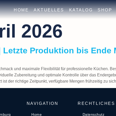
HOME
AKTUELLES
KATALOG
SHOP
ril 2026
Letzte Produktion bis Ende 
mack und maximale Flexibilität für professionelle Küchen. B
ividuelle Zubereitung und optimale Kontrolle über das Enderge
t ist der richtige Zeitpunkt, verfügbare Mengen frühzeitig zu sic
NAVIGATION
RECHTLICHES
amburg
Home
Datenschutz