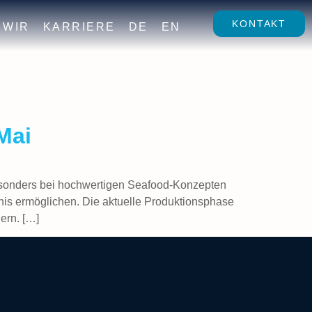
KONTAKT
WIR
KARRIERE
DE
EN
Mai
esonders bei hochwertigen Seafood-Konzepten
bnis ermöglichen. Die aktuelle Produktionsphase
hern. […]