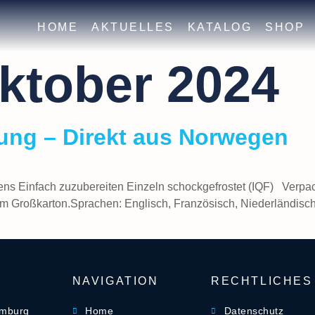
HOME
AKTUELLES
KATALOG
SHOP
Oktober 2024
ung – Direkt aus Norwegen
s Einfach zuzubereiten Einzeln schockgefrostet (IQF) Verpac
im Großkarton.Sprachen: Englisch, Französisch, Niederländisch
NAVIGATION
RECHTLICHES
amburg
Home
Datenschutz